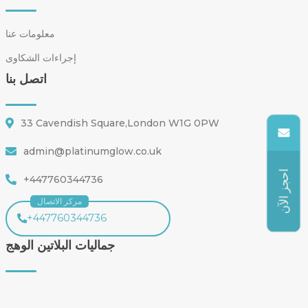
معلومات عنا
إجراءات الشكاوى
اتصل بنا
33 Cavendish Square,London W1G 0PW
admin@platinumglow.co.uk
احجز الآن
+447760344736
مركز الاتصال
+447760344736
جماليات البلاتين الوهج