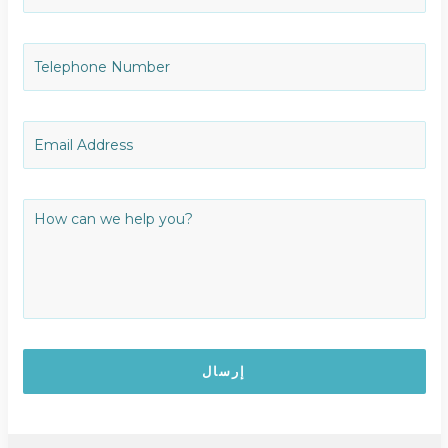
إرسال