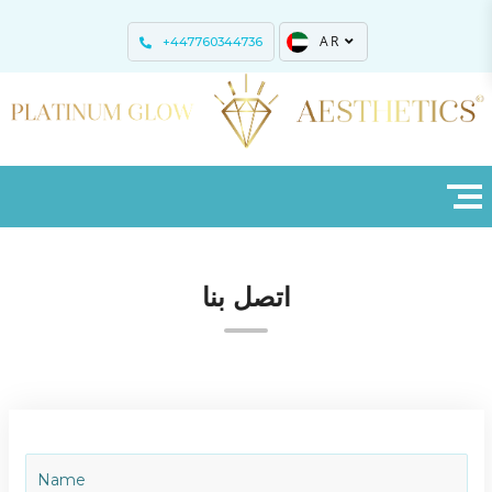
AR
+447760344736
اتصل بنا